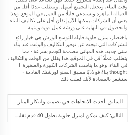
وقت البناء، وتجعل التجميع أسهل، وتتطلب عددًا أقل من
العمالة الماهرة وتستدعي قليلًا من العمل في الموقع. وهذا
يعني أن الشركات يمكنها الآن إنفاق أقل على تكاليف البناء
والحصول في النهاية على ورشة عمل قوية ومتينة.
باختصار،
منزل حاوية قابلة للتوسع
الورش هي خيار رائع
للشركات التي تبحث عن توفير التكاليف والوقت عند بناء
مبنى جديد. هذه المباني مصممة لتُجمع بسرعة - مما
يتطلب عملًا أقل في الموقع. هذا يقلل من الوقت والتكاليف
في البناء، وهو ما يناسب الشركات الكبيرة والصغيرة. ا
thoughtِ بناءً فولاذيًا مسبق الصنع لورشتك القادمة -
ستشعر بالسعادة لأنك فعلت ذلك!
السابق:
أحدث الاتجاهات في تصميم وابتكار المنازل المحمولة
التالي:
كيف يمكن لمنزل حاوية بطول 40 قدم تقليل وقت البناء بنسبة 60% في المشاريع الحضرية