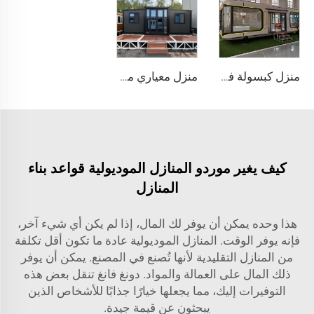
منزل كبسولة فولاذي ملون متكامل، قابل للطي، وحدة حاوية متنقلة، سكن صندوقي معبأ بشكل بسيط، مناسب للفنادق والمتاجر
منزل معياري مخصص حسب الطلب من المصنع، منازل جاهزة بأسعار معقولة للبيع، منازل حاويات فاخرة، منزل جاهز
كيف يغير موردو المنازل الموديولية قواعد بناء
المنازل
هذا وحده يمكن أن يوفر لك المال، إذا لم يكن أي شيء آخر،
فإنه يوفر الوقت. المنازل الموديولية عادة ما تكون أقل تكلفة
من المنازل التقليدية لأنها تُصنع في المصنع. يمكن أن يوفر
ذلك المال على العمالة والمواد. دونغ فانغ تنقل بعض هذه
التوفيرات إليك، مما يجعلها خيارًا جذابًا للأشخاص الذين
يبحثون عن قيمة جيدة.