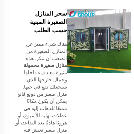
سحر المنازل
الصغيرة المبنية
حسب الطلب
هناك شيء مميز عن
المنازل الصغيرة من
الصعب أن ننكر. هذه
منازل صغيرة محمولة
مثيرة مع دفء داخلها
وجمال خارجها الذي
سيجعلك تقع في حبها.
منزل صغير من دونغ فانغ
يمكن أن يكون مكانًا
ممتعًا للذهاب إليه في
عطلات نهاية الأسبوع، أو
هروبًا هادئًا بعد التقاعد، أو
منزل صغير تعيش فيه