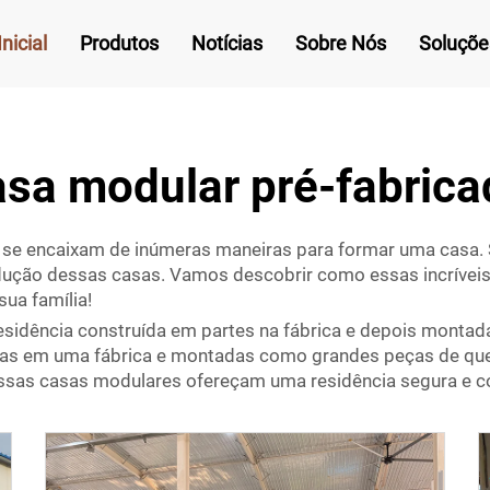
nicial
Produtos
Notícias
Sobre Nós
Soluçõe
asa modular pré-fabrica
se encaixam de inúmeras maneiras para formar uma casa. 
odução dessas casas. Vamos descobrir como essas incrívei
sua família!
esidência construída em partes na fábrica e depois montad
icadas em uma fábrica e montadas como grandes peças de q
nossas casas modulares ofereçam uma residência segura e c