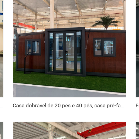
pré-fabricadas modulares de 40 pés, contêineres, escritório, casa portátil, cabine móvel, Apple
Casa dobrável de 20 pés e 40 pés, casa pré-fabricada, contêiner portátil, casa móvel expansível, casa modular pré-fabricada expansível de 3 quartos